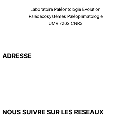
Laboratoire Paléontologie Evolution
Paléoécosystèmes Paléoprimatologie
UMR 7262 CNRS
ADRESSE
Université de Poitiers – UFR SFA
PALEVOPRIM – UMR 7262 CNRS
Bât. B35 – TSA 51106
6 rue Michel Brunet
86073 POITIERS Cedex 9
Tél. : 05 49 45 37 53
NOUS SUIVRE SUR LES RESEAUX