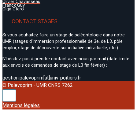
Olivier Chavasseau
Franck Guy
Olga Otero
Séminaires international
Publications
CONTACT STAGES
Colloque / Congrès / Symposium
Si vous souhaitez faire un stage de paléontologie dans notre
Valorisation scientifique
UMR (stages d’immersion professionnelle de 3e, de L3, pôle
emploi, stage de découverte sur initiative individuelle, etc.).
Microscoop du CNRS
N’hésitez pas à prendre contact avec nous par mail (date limite
Médiation scientifique
aux envois de demandes de stage de L3 fin février) :
Vie du labo
gestion.palevoprim[at]univ-poitiers.fr
© Palevoprim - UMR CNRS 7262
X
Mentions légales