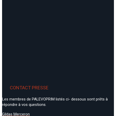
stage de découverte sur initiative individuelle,
etc.
Responsables :
3ème :
Olivier Chavasseau
L3 :
Gildas Merceron
INFOS À LA UNE
CONTACT PRESSE
Les membres de PALEVOPRIM listés ci- dessous sont prêts à
répondre à vos questions.
Infos à la une
Gildas Merceron