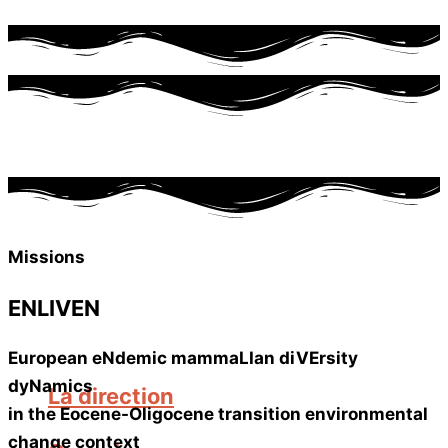
Missions
ENLIVEN
European eNdemic mammaLIan diVErsity
dyNamics
La direction
in the Eocene-Oligocene transition environmental
change context