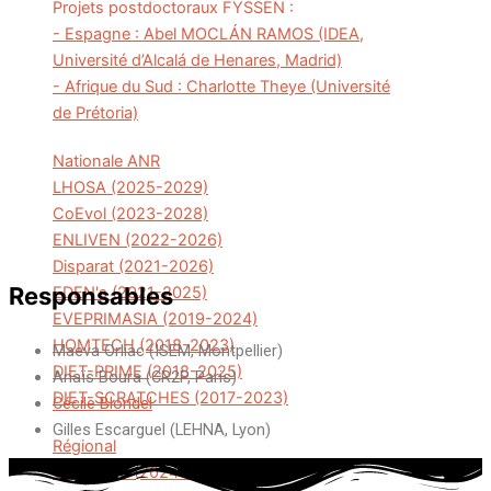
Projets postdoctoraux FYSSEN :
- Espagne : Abel MOCLÁN RAMOS (IDEA,
Université d’Alcalá de Henares, Madrid)
- Afrique du Sud : Charlotte Theye (Université
de Prétoria)
Nationale ANR
LHOSA (2025-2029)
CoEvol (2023-2028)
ENLIVEN (2022-2026)
Disparat (2021-2026)
Responsables
EDEN's (2021-2025)
EVEPRIMASIA (2019-2024)
HOMTECH (2018-2023)
Maeva Orliac (ISEM, Montpellier)
DIET-PRIME (2018-2025)
Anaïs Boura (CR2P, Paris)
DIET-SCRATCHES (2017-2023)
Cécile Blondel
Gilles Escarguel (LEHNA, Lyon)
Régional
COVAROS (2024-2029)