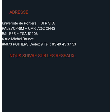
Master Paléontologie
ADRESSE
Thèses en cours
Université de Poitiers – UFR SFA
PALEVOPRIM – UMR 7262 CNRS
Bât. B35 – TSA 51106
Thèses soutenues
6 rue Michel Brunet
86073 POITIERS Cedex 9
Tél. : 05 49 45 37 53
Formations palevoprim
NOUS SUIVRE SUR LES RESEAUX
Biologie virtuelle 3D
Analyses texturales 3D
Stages
PALEVOPRIM accueille chaque année de
nombreux stagiaires suivant des dispositifs
différents : stages d’immersion
professionnelle de 3e, de L3, pôle emploi,