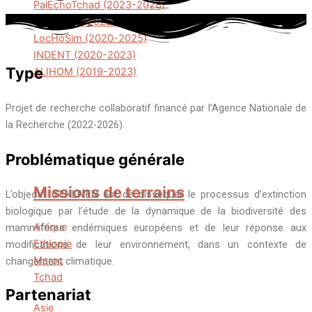
PalEchoTchad (2023-2028)
AQUAPAL (2022-2027)
LocHoSim (2020-2025)
INDENT (2020-2023)
Type
ALIHOM (2019-2023)
Projet de recherche collaboratif financé par l’Agence Nationale de
la Recherche (2022-2026).
Problématique générale
Missions de terrains
L’objectif d’ENLIVEN est de disséquer le processus d’extinction
biologique par l’étude de la dynamique de la biodiversité des
Afrique
mammifères endémiques européens et de leur réponse aux
Ethiopie
modifications de leur environnement, dans un contexte de
Maroc
changement climatique.
Tchad
Partenariat
Asie