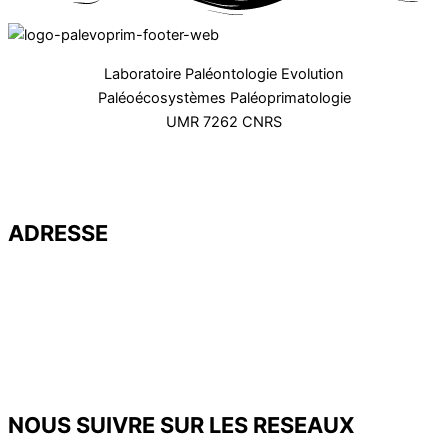
Laboratoire Paléontologie Evolution
Paléoécosystèmes Paléoprimatologie
UMR 7262 CNRS
ADRESSE
Université de Poitiers – UFR SFA
PALEVOPRIM – UMR 7262 CNRS
Bât. B35 – TSA 51106
6 rue Michel Brunet
86073 POITIERS Cedex 9
Tél. : 05 49 45 37 53
NOUS SUIVRE SUR LES RESEAUX