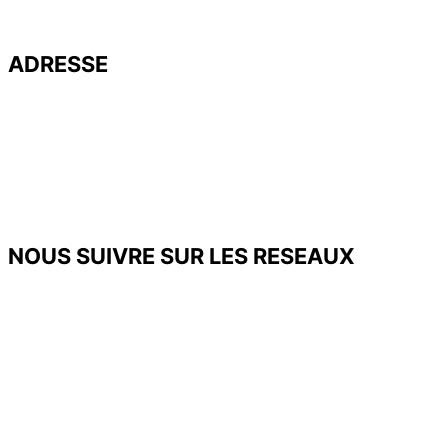
ADRESSE
Université de Poitiers – UFR SFA
PALEVOPRIM – UMR 7262 CNRS
Bât. B35 – TSA 51106
6 rue Michel Brunet
86073 POITIERS Cedex 9
Tél. : 05 49 45 37 53
NOUS SUIVRE SUR LES RESEAUX